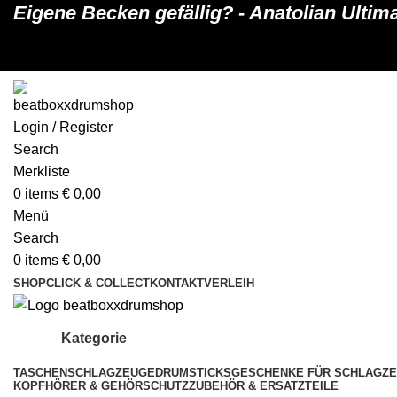
Eigene Becken gefällig? - Anatolian Ulti
Login / Register
Search
Merkliste
0
items
€
0,00
Menü
Search
0
items
€
0,00
SHOP
CLICK & COLLECT
KONTAKT
VERLEIH
Kategorie
TASCHEN
SCHLAGZEUGE
DRUMSTICKS
GESCHENKE FÜR SCHLAGZ
KOPFHÖRER & GEHÖRSCHUTZ
ZUBEHÖR & ERSATZTEILE