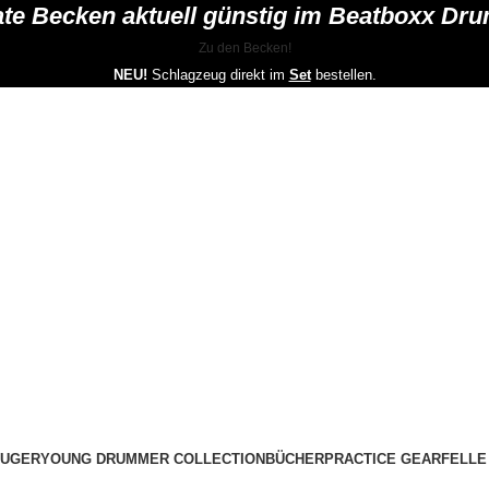
mate Becken aktuell günstig im Beatboxx Dr
Zu den Becken!
NEU!
Schlagzeug direkt im
Set
bestellen.
EUGER
YOUNG DRUMMER COLLECTION
BÜCHER
PRACTICE GEAR
FELLE