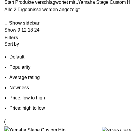
Start
Produkte verschlagwortet mit „Yamaha Stage Custom H
Alle 2 Ergebnisse werden angezeigt
Show sidebar
Show
9
12
18
24
Filters
Sort by
Default
Popularity
Average rating
Newness
Price: low to high
Price: high to low