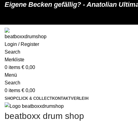
Eigene Becken gefällig? - Anatolian Ulti
Login / Register
Search
Merkliste
0
items
€
0,00
Menü
Search
0
items
€
0,00
SHOP
CLICK & COLLECT
KONTAKT
VERLEIH
beatboxx drum shop