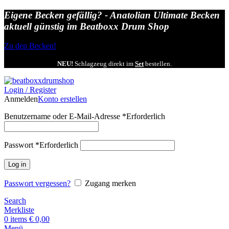
Eigene Becken gefällig? - Anatolian Ultimate Becken
aktuell günstig im Beatboxx Drum Shop
Zu den Becken!
NEU!
Schlagzeug direkt im
Set
bestellen.
Login / Register
Anmelden
Konto erstellen
Benutzername oder E-Mail-Adresse
*
Erforderlich
Passwort
*
Erforderlich
Log in
Passwort vergessen?
Zugang merken
Search
Merkliste
0
items
€
0,00
Menü