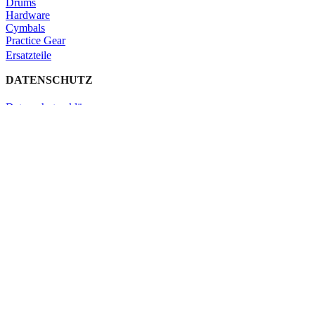
Drums
Hardware
Cymbals
Practice Gear
Ersatzteile
DATENSCHUTZ
Datenschutzerklärung
Impressum
Kontakt
Schließen
Search
Shop
Click & Collect
KONTAKT
Verleih
Warenkorb
Schließen
Search
Tippe gerne ein, was du suchst.
Verleih