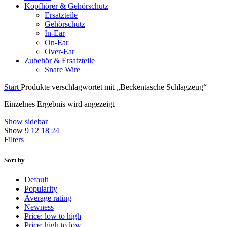
Kopfhörer & Gehörschutz
Ersatzteile
Gehörschutz
In-Ear
On-Ear
Over-Ear
Zubehör & Ersatzteile
Snare Wire
Start
Produkte verschlagwortet mit „Beckentasche Schlagzeug“
Einzelnes Ergebnis wird angezeigt
Show sidebar
Show
9
12
18
24
Filters
Sort by
Default
Popularity
Average rating
Newness
Price: low to high
Price: high to low