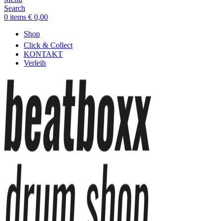
Search
0
items
€
0,00
Shop
Click & Collect
KONTAKT
Verleih