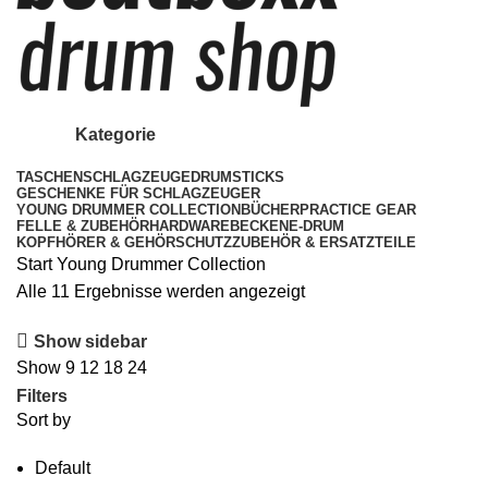
Kategorie
TASCHEN
SCHLAGZEUGE
DRUMSTICKS
GESCHENKE FÜR SCHLAGZEUGER
YOUNG DRUMMER COLLECTION
BÜCHER
PRACTICE GEAR
FELLE & ZUBEHÖR
HARDWARE
BECKEN
E-DRUM
KOPFHÖRER & GEHÖRSCHUTZ
ZUBEHÖR & ERSATZTEILE
Start
Young Drummer Collection
Alle 11 Ergebnisse werden angezeigt
Show sidebar
Show
9
12
18
24
Filters
Sort by
Default