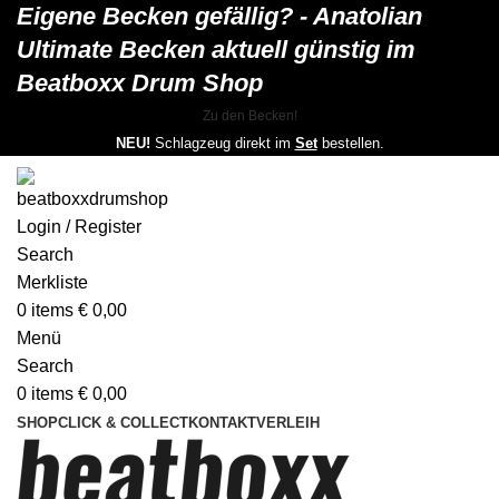
Eigene Becken gefällig? - Anatolian
Ultimate Becken aktuell günstig im
Beatboxx Drum Shop
Zu den Becken!
NEU!
Schlagzeug direkt im
Set
bestellen.
Login / Register
Search
Merkliste
0
items
€
0,00
Menü
Search
0
items
€
0,00
SHOP
CLICK & COLLECT
KONTAKT
VERLEIH