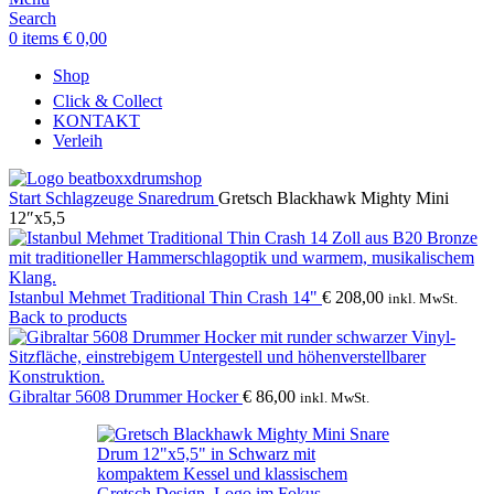
Search
0
items
€
0,00
Shop
Click & Collect
KONTAKT
Verleih
Start
Schlagzeuge
Snaredrum
Gretsch Blackhawk Mighty Mini
12″x5,5
Istanbul Mehmet Traditional Thin Crash 14"
€
208,00
inkl. MwSt.
Back to products
Gibraltar 5608 Drummer Hocker
€
86,00
inkl. MwSt.