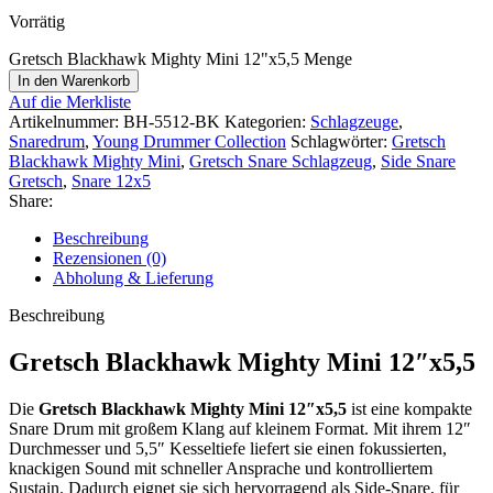
Vorrätig
Gretsch Blackhawk Mighty Mini 12"x5,5 Menge
In den Warenkorb
Auf die Merkliste
Artikelnummer:
BH-5512-BK
Kategorien:
Schlagzeuge
,
Snaredrum
,
Young Drummer Collection
Schlagwörter:
Gretsch
Blackhawk Mighty Mini
,
Gretsch Snare Schlagzeug
,
Side Snare
Gretsch
,
Snare 12x5
Share:
Beschreibung
Rezensionen (0)
Abholung & Lieferung
Beschreibung
Gretsch Blackhawk Mighty Mini 12″x5,5
Die
Gretsch Blackhawk Mighty Mini 12″x5,5
ist eine kompakte
Snare Drum mit großem Klang auf kleinem Format. Mit ihrem 12″
Durchmesser und 5,5″ Kesseltiefe liefert sie einen fokussierten,
knackigen Sound mit schneller Ansprache und kontrolliertem
Sustain. Dadurch eignet sie sich hervorragend als Side-Snare, für