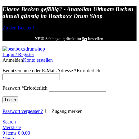
Eigene Becken gefällig? - Anatolian Ultimate Becken
aktuell günstig im Beatboxx Drum Shop
Zu den Becken!
NEU!
Schlagzeug direkt im
Set
bestellen.
Login / Register
Anmelden
Konto erstellen
Benutzername oder E-Mail-Adresse
*
Erforderlich
Passwort
*
Erforderlich
Log in
Passwort vergessen?
Zugang merken
Search
Merkliste
0
items
€
0,00
Menü