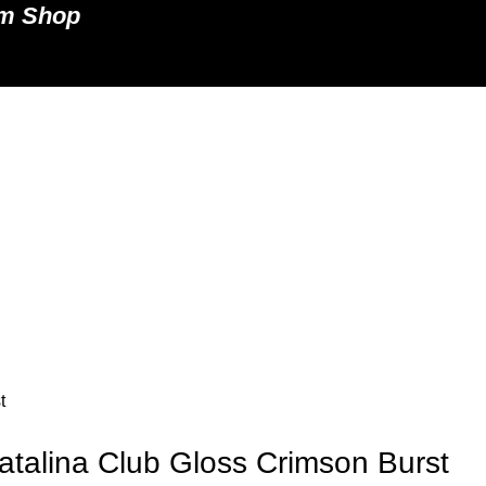
um Shop
t
talina Club Gloss Crimson Burst