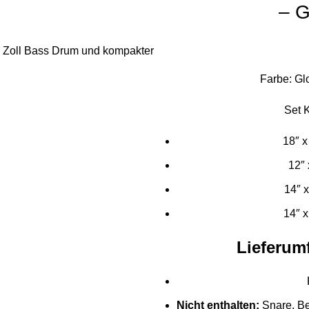
– G
Farbe: Gl
Set K
18″ 
12″
14″ 
14″ 
Lieferum
Nicht enthalten:
Snare, Be