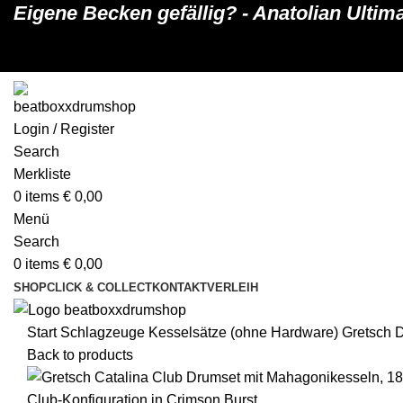
Eigene Becken gefällig? - Anatolian Ulti
Login / Register
Search
Merkliste
0
items
€
0,00
Menü
Search
0
items
€
0,00
SHOP
CLICK & COLLECT
KONTAKT
VERLEIH
Start
Schlagzeuge
Kesselsätze (ohne Hardware)
Gretsch D
Back to products