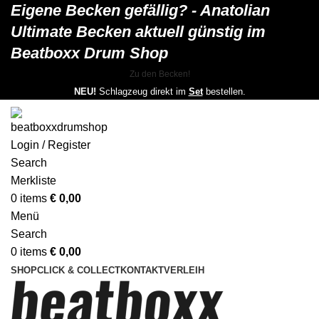
Eigene Becken gefällig? - Anatolian
Ultimate Becken aktuell günstig im
Beatboxx Drum Shop
Zu den Becken!
NEU!
Schlagzeug direkt im
Set
bestellen.
Login / Register
Search
Merkliste
0
items
€
0,00
Menü
Search
0
items
€
0,00
SHOP
CLICK & COLLECT
KONTAKT
VERLEIH