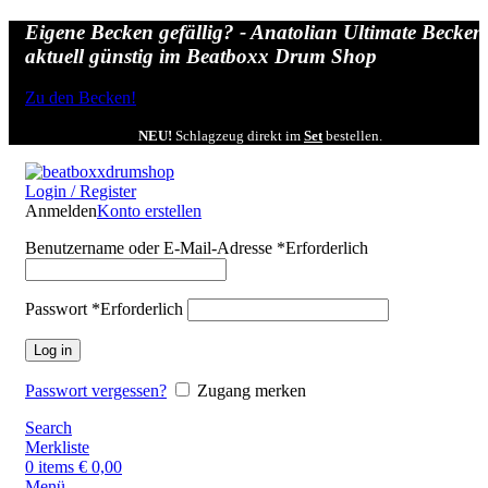
Eigene Becken gefällig? - Anatolian Ultimate Becken
aktuell günstig im Beatboxx Drum Shop
Zu den Becken!
NEU!
Schlagzeug direkt im
Set
bestellen.
Login / Register
Anmelden
Konto erstellen
Benutzername oder E-Mail-Adresse
*
Erforderlich
Passwort
*
Erforderlich
Log in
Passwort vergessen?
Zugang merken
Search
Merkliste
0
items
€
0,00
Menü