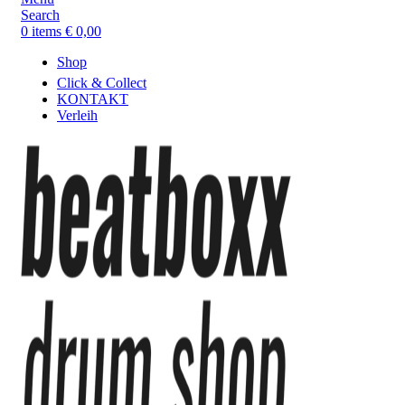
Search
0
items
€
0,00
Shop
Click & Collect
KONTAKT
Verleih