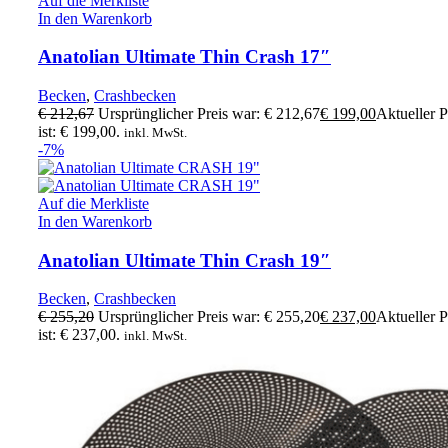
Auf die Merkliste
In den Warenkorb
Anatolian Ultimate Thin Crash 17″
Becken
,
Crashbecken
€
212,67
Ursprünglicher Preis war: € 212,67
€
199,00
Aktueller P
ist: € 199,00.
inkl. MwSt.
-7%
Auf die Merkliste
In den Warenkorb
Anatolian Ultimate Thin Crash 19″
Becken
,
Crashbecken
€
255,20
Ursprünglicher Preis war: € 255,20
€
237,00
Aktueller P
ist: € 237,00.
inkl. MwSt.