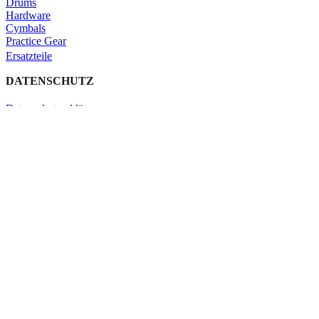
Drums
Hardware
Cymbals
Practice Gear
Ersatzteile
DATENSCHUTZ
Datenschutzerklärung
Impressum
Kontakt
Schließen
Search
Shop
Click & Collect
KONTAKT
Verleih
Warenkorb
Schließen
Search
Tippe gerne ein, was du suchst.
Verleih