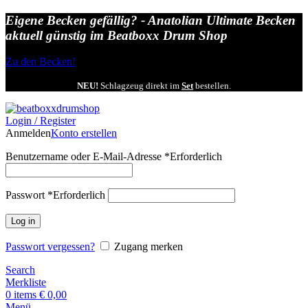
Eigene Becken gefällig? - Anatolian Ultimate Becken
aktuell günstig im Beatboxx Drum Shop
Zu den Becken!
NEU!
Schlagzeug direkt im
Set
bestellen.
Login / Register
Anmelden
Konto erstellen
Benutzername oder E-Mail-Adresse
*
Erforderlich
Passwort
*
Erforderlich
Log in
Passwort vergessen?
Zugang merken
Search
Merkliste
0
items
€
0,00
Menü