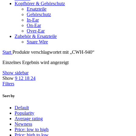
Kopfhörer & Gehörschutz
Ersatzteile
Gehörschutz
In-Ear
On-Ear
Over-Ear
Zubehör & Ersatzteile
Snare Wire
Start
Produkte verschlagwortet mit „CWH-940“
Einzelnes Ergebnis wird angezeigt
Show sidebar
Show
9
12
18
24
Filters
Sort by
Default
Popularity
Average rating
Newness
Price: low to high
Price: high to low