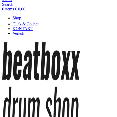
Search
0
items
€
0,00
Shop
Click & Collect
KONTAKT
Verleih