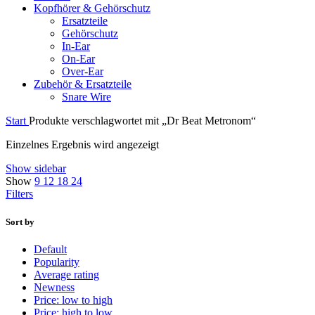
Kopfhörer & Gehörschutz
Ersatzteile
Gehörschutz
In-Ear
On-Ear
Over-Ear
Zubehör & Ersatzteile
Snare Wire
Start
Produkte verschlagwortet mit „Dr Beat Metronom“
Einzelnes Ergebnis wird angezeigt
Show sidebar
Show
9
12
18
24
Filters
Sort by
Default
Popularity
Average rating
Newness
Price: low to high
Price: high to low