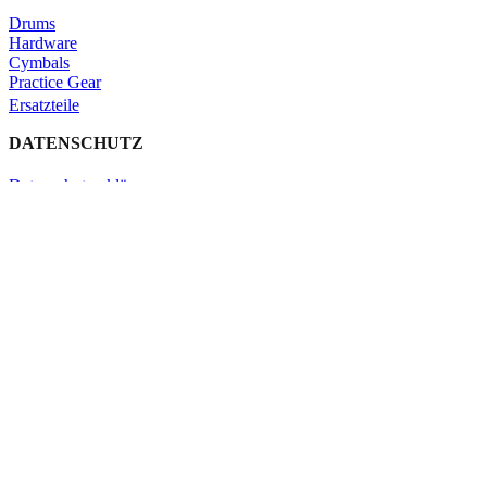
Drums
Hardware
Cymbals
Practice Gear
Ersatzteile
DATENSCHUTZ
Datenschutzerklärung
Impressum
Kontakt
Schließen
Search
Shop
Click & Collect
KONTAKT
Verleih
Warenkorb
Schließen
Search
Tippe gerne ein, was du suchst.