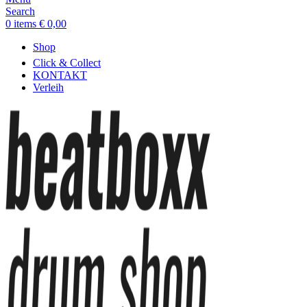
Search
0
items
€
0,00
Shop
Click & Collect
KONTAKT
Verleih