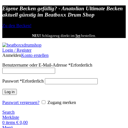
Eigene Becken gefällig? - Anatolian Ultimate Becken
aktuell günstig im Beatboxx Drum Shop
Zu den Becken!
NEU!
Schlagzeug direkt im
Set
bestellen.
Login / Register
Anmelden
Konto erstellen
Benutzername oder E-Mail-Adresse
*
Erforderlich
Passwort
*
Erforderlich
Log in
Passwort vergessen?
Zugang merken
Search
Merkliste
0
items
€
0,00
Menü