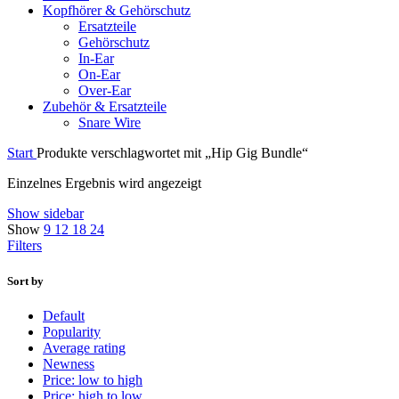
Kopfhörer & Gehörschutz
Ersatzteile
Gehörschutz
In-Ear
On-Ear
Over-Ear
Zubehör & Ersatzteile
Snare Wire
Start
Produkte verschlagwortet mit „Hip Gig Bundle“
Einzelnes Ergebnis wird angezeigt
Show sidebar
Show
9
12
18
24
Filters
Sort by
Default
Popularity
Average rating
Newness
Price: low to high
Price: high to low