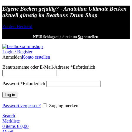
Eigene Becken gefällig? - Anatolian Ultimate Becken
aktuell günstig im Beatboxx Drum Shop
Zu den Becken!
NEU!
Schlagzeug direkt im
Set
bestellen.
Login / Register
Anmelden
Konto erstellen
Benutzername oder E-Mail-Adresse
*
Erforderlich
Passwort
*
Erforderlich
Log in
Passwort vergessen?
Zugang merken
Search
Merkliste
0
items
€
0,00
Menü