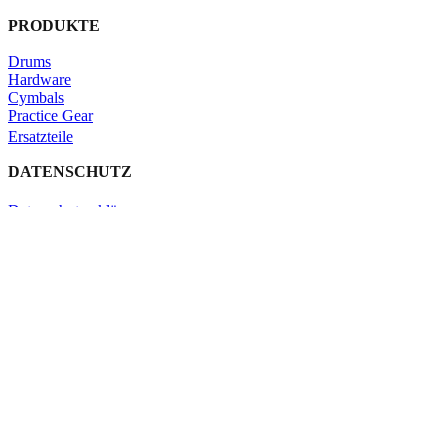
PRODUKTE
Drums
Hardware
Cymbals
Practice Gear
Ersatzteile
DATENSCHUTZ
Datenschutzerklärung
Impressum
Kontakt
Schließen
Search
Shop
Click & Collect
KONTAKT
Verleih
Warenkorb
Schließen