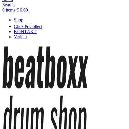
Search
0
items
€
0,00
Shop
Click & Collect
KONTAKT
Verleih