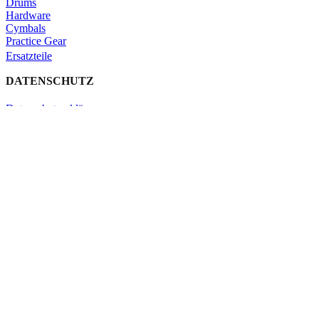
Drums
Hardware
Cymbals
Practice Gear
Ersatzteile
DATENSCHUTZ
Datenschutzerklärung
Impressum
Kontakt
Schließen
Search
Shop
Click & Collect
KONTAKT
Verleih
Warenkorb
Schließen
Search
Tippe gerne ein, was du suchst.
Verleih