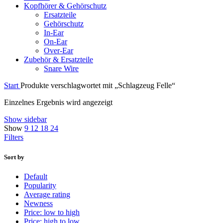
Kopfhörer & Gehörschutz
Ersatzteile
Gehörschutz
In-Ear
On-Ear
Over-Ear
Zubehör & Ersatzteile
Snare Wire
Start
Produkte verschlagwortet mit „Schlagzeug Felle“
Einzelnes Ergebnis wird angezeigt
Show sidebar
Show
9
12
18
24
Filters
Sort by
Default
Popularity
Average rating
Newness
Price: low to high
Price: high to low