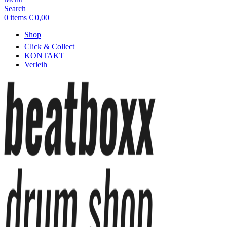
Search
0
items
€
0,00
Shop
Click & Collect
KONTAKT
Verleih