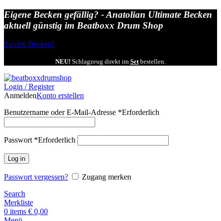
Eigene Becken gefällig? - Anatolian Ultimate Becken
aktuell günstig im Beatboxx Drum Shop
Zu den Becken!
NEU!
Schlagzeug direkt im
Set
bestellen.
Login / Register
Anmelden
Konto erstellen
Benutzername oder E-Mail-Adresse
*
Erforderlich
Passwort
*
Erforderlich
Log in
Passwort vergessen?
Zugang merken
Search
Merkliste
0
items
€
0,00
Menü