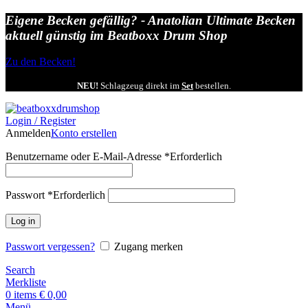
Eigene Becken gefällig? - Anatolian Ultimate Becken
aktuell günstig im Beatboxx Drum Shop
Zu den Becken!
NEU!
Schlagzeug direkt im
Set
bestellen.
Login / Register
Anmelden
Konto erstellen
Benutzername oder E-Mail-Adresse
*
Erforderlich
Passwort
*
Erforderlich
Log in
Passwort vergessen?
Zugang merken
Search
Merkliste
0
items
€
0,00
Menü