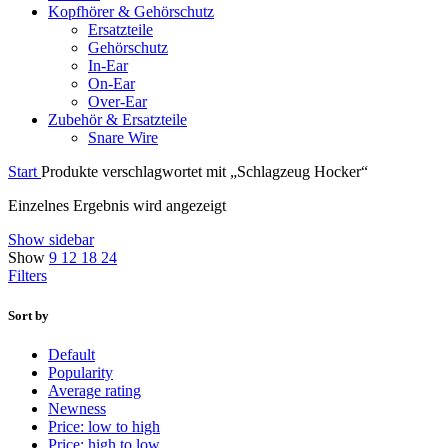
Kopfhörer & Gehörschutz
Ersatzteile
Gehörschutz
In-Ear
On-Ear
Over-Ear
Zubehör & Ersatzteile
Snare Wire
Start
Produkte verschlagwortet mit „Schlagzeug Hocker“
Einzelnes Ergebnis wird angezeigt
Show sidebar
Show
9
12
18
24
Filters
Sort by
Default
Popularity
Average rating
Newness
Price: low to high
Price: high to low