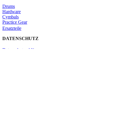
Drums
Hardware
Cymbals
Practice Gear
Ersatzteile
DATENSCHUTZ
Datenschutzerklärung
Impressum
Kontakt
Schließen
Search
Shop
Click & Collect
KONTAKT
Verleih
Warenkorb
Schließen
Search
Tippe gerne ein, was du suchst.