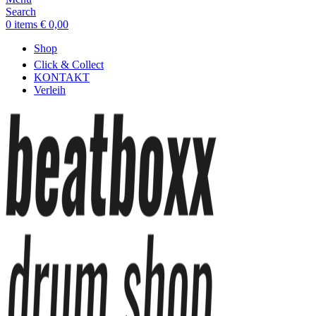
Search
0
items
€
0,00
Shop
Click & Collect
KONTAKT
Verleih