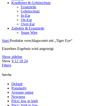
Kopfhörer & Gehörschutz
Ersatzteile
Gehörschutz
In-Ear
On-Ear
Over-Ear
Zubehör & Ersatzteile
Snare Wire
Start
Produkte verschlagwortet mit „Tiger Eye“
Einzelnes Ergebnis wird angezeigt
Show sidebar
Show
9
12
18
24
Filters
Sort by
Default
Popularity
Average rating
Newness
Price: low to high
Price: high to low