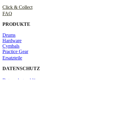
Click & Collect
FAQ
PRODUKTE
Drums
Hardware
Cymbals
Practice Gear
Ersatzteile
DATENSCHUTZ
Datenschutzerklärung
Impressum
Kontakt
Schließen
Search
Shop
Click & Collect
KONTAKT