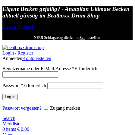
Eigene Becken gefällig? - Anatolian Ultimate Becken
aktuell günstig im Beatboxx Drum Shop
Zu den Becken!
NEU!
Schlagzeug direkt im
Set
bestellen.
Login / Register
Anmelden
Konto erstellen
Benutzername oder E-Mail-Adresse
*
Erforderlich
Passwort
*
Erforderlich
Log in
Passwort vergessen?
Zugang merken
Search
Merkliste
0
items
€
0,00
Menü