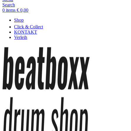
Search
0
items
€
0,00
Shop
Click & Collect
KONTAKT
Verleih