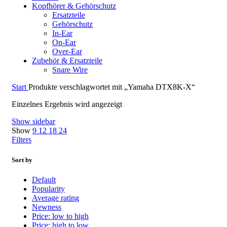
Kopfhörer & Gehörschutz
Ersatzteile
Gehörschutz
In-Ear
On-Ear
Over-Ear
Zubehör & Ersatzteile
Snare Wire
Start
Produkte verschlagwortet mit „Yamaha DTX8K-X“
Einzelnes Ergebnis wird angezeigt
Show sidebar
Show
9
12
18
24
Filters
Sort by
Default
Popularity
Average rating
Newness
Price: low to high
Price: high to low