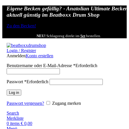
Eigene Becken gefällig? - Anatolian Ultimate Becken
aktuell günstig im Beatboxx Drum Shop
Zu den Becken!
NEU!
Schlagzeug direkt im
Set
bestellen.
Login / Register
Anmelden
Konto erstellen
Benutzername oder E-Mail-Adresse
*
Erforderlich
Passwort
*
Erforderlich
Log in
Passwort vergessen?
Zugang merken
Search
Merkliste
0
items
€
0,00
Menü