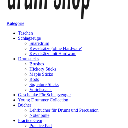
Kategorie
Taschen
Schlagzeuge
Snaredrum
Kesselsätze (ohne Hardware)
Kesselsätze mit Hardware
Drumsticks
Brushes
Hickory Sticks
Maple Sticks
Rods
Signature Sticks
Vorteilspack
Geschenke Für Schlagzeuger
Young Drummer Collection
Bücher
Lehrbücher für Drums und Percussion
Notenpulte
Practice Gear
Practice Pad