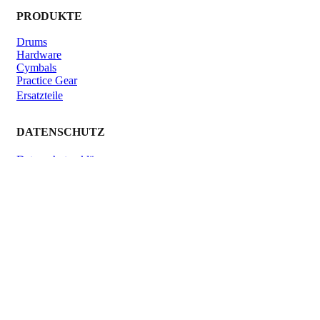
PRODUKTE
Drums
Hardware
Cymbals
Practice Gear
Ersatzteile
DATENSCHUTZ
Datenschutzerklärung
Impressum
Kontakt
Schließen
Search
Shop
Click & Collect
KONTAKT
Verleih
Warenkorb