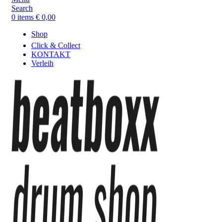
Search
0
items
€
0,00
Shop
Click & Collect
KONTAKT
Verleih