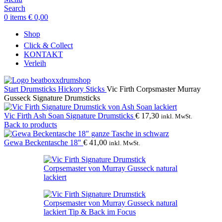
Search
0
items
€
0,00
Shop
Click & Collect
KONTAKT
Verleih
Start
Drumsticks
Hickory Sticks
Vic Firth Corpsmaster Murray
Gusseck Signature Drumsticks
Vic Firth Ash Soan Signature Drumsticks
€
17,30
inkl. MwSt.
Back to products
Gewa Beckentasche 18"
€
41,00
inkl. MwSt.