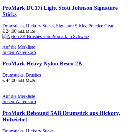
ProMark DC17i Light Scott Johnson Signature
Sticks
Drumsticks
,
Hickory Sticks
,
Signature Sticks
,
Practice Gear
€
24,00
inkl. MwSt.
Auf die Merkliste
In den Warenkorb
ProMark Heavy Nylon Besen 2B
Drumsticks
,
Brushes
€
44,00
inkl. MwSt.
Auf die Merkliste
In den Warenkorb
ProMark Rebound 5AB Drumstick aus Hickory,
Holzeichel
Drumsticks
,
Hickory Sticks