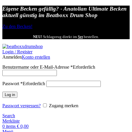
Eigene Becken gefällig? - Anatolian Ultimate Becken
aktuell günstig im Beatboxx Drum Shop
Zu den Becken!
NEU!
Schlagzeug direkt im
Set
bestellen.
Login / Register
Anmelden
Konto erstellen
Benutzername oder E-Mail-Adresse
*
Erforderlich
Passwort
*
Erforderlich
Log in
Passwort vergessen?
Zugang merken
Search
Merkliste
0
items
€
0,00
Menü