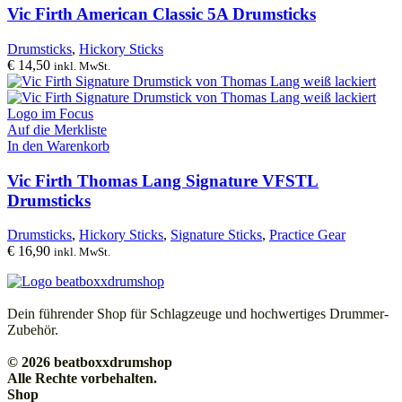
Vic Firth American Classic 5A Drumsticks
Drumsticks
,
Hickory Sticks
€
14,50
inkl. MwSt.
Auf die Merkliste
In den Warenkorb
Vic Firth Thomas Lang Signature VFSTL
Drumsticks
Drumsticks
,
Hickory Sticks
,
Signature Sticks
,
Practice Gear
€
16,90
inkl. MwSt.
Dein führender Shop für Schlagzeuge und hochwertiges Drummer-
Zubehör.
© 2026 beatboxxdrumshop
Alle Rechte vorbehalten.
Shop