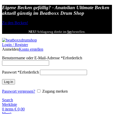
Eigene Becken gefällig? - Anatolian Ultimate Becken
aktuell günstig im Beatboxx Drum Shop
Zu den Becken!
NEU!
Schlagzeug direkt im
Set
bestellen.
Login / Register
Anmelden
Konto erstellen
Benutzername oder E-Mail-Adresse
*
Erforderlich
Passwort
*
Erforderlich
Log in
Passwort vergessen?
Zugang merken
Search
Merkliste
0
items
€
0,00
Menü