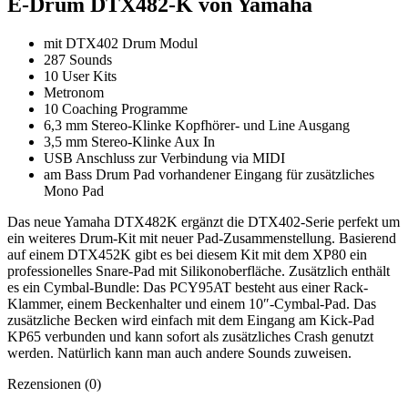
E-Drum DTX482-K von Yamaha
mit DTX402 Drum Modul
287 Sounds
10 User Kits
Metronom
10 Coaching Programme
6,3 mm Stereo-Klinke Kopfhörer- und Line Ausgang
3,5 mm Stereo-Klinke Aux In
USB Anschluss zur Verbindung via MIDI
am Bass Drum Pad vorhandener Eingang für zusätzliches
Mono Pad
Das neue Yamaha DTX482K ergänzt die DTX402-Serie perfekt um
ein weiteres Drum-Kit mit neuer Pad-Zusammenstellung. Basierend
auf einem DTX452K gibt es bei diesem Kit mit dem XP80 ein
professionelles Snare-Pad mit Silikonoberfläche. Zusätzlich enthält
es ein Cymbal-Bundle: Das PCY95AT besteht aus einer Rack-
Klammer, einem Beckenhalter und einem 10″-Cymbal-Pad. Das
zusätzliche Becken wird einfach mit dem Eingang am Kick-Pad
KP65 verbunden und kann sofort als zusätzliches Crash genutzt
werden. Natürlich kann man auch andere Sounds zuweisen.
Rezensionen (0)