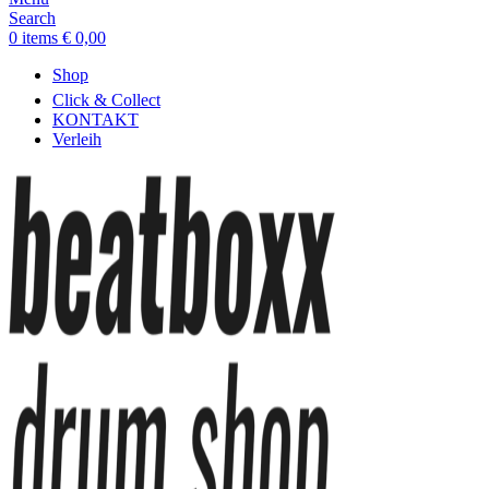
Search
0
items
€
0,00
Shop
Click & Collect
KONTAKT
Verleih