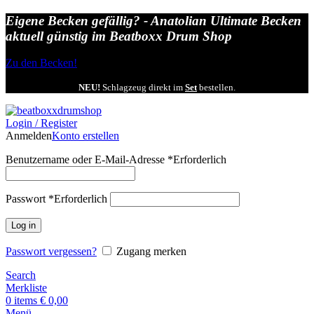
Eigene Becken gefällig? - Anatolian Ultimate Becken
aktuell günstig im Beatboxx Drum Shop
Zu den Becken!
NEU!
Schlagzeug direkt im
Set
bestellen.
Login / Register
Anmelden
Konto erstellen
Benutzername oder E-Mail-Adresse
*
Erforderlich
Passwort
*
Erforderlich
Log in
Passwort vergessen?
Zugang merken
Search
Merkliste
0
items
€
0,00
Menü