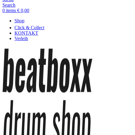
Search
0
items
€
0,00
Shop
Click & Collect
KONTAKT
Verleih