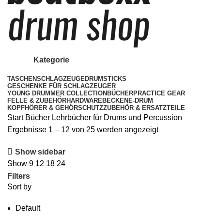
Kategorie
TASCHEN
SCHLAGZEUGE
DRUMSTICKS
GESCHENKE FÜR SCHLAGZEUGER
YOUNG DRUMMER COLLECTION
BÜCHER
PRACTICE GEAR
FELLE & ZUBEHÖR
HARDWARE
BECKEN
E-DRUM
KOPFHÖRER & GEHÖRSCHUTZ
ZUBEHÖR & ERSATZTEILE
Start
Bücher
Lehrbücher für Drums und Percussion
Ergebnisse 1 – 12 von 25 werden angezeigt
Show sidebar
Show
9
12
18
24
Filters
Sort by
Default