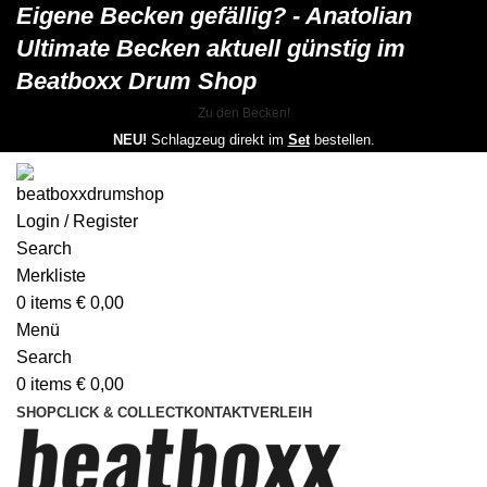
Eigene Becken gefällig? - Anatolian
Ultimate Becken aktuell günstig im
Beatboxx Drum Shop
Zu den Becken!
NEU!
Schlagzeug direkt im
Set
bestellen.
Login / Register
Search
Merkliste
0
items
€
0,00
Menü
Search
0
items
€
0,00
SHOP
CLICK & COLLECT
KONTAKT
VERLEIH