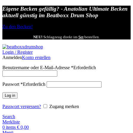
Eigene Becken gefällig? - Anatolian Ultimate Becken
aktuell günstig im Beatboxx Drum Shop
Zu den Becken!
NEU!
Schlagzeug direkt im
Set
bestellen.
Login / Register
Anmelden
Konto erstellen
Benutzername oder E-Mail-Adresse
*
Erforderlich
Passwort
*
Erforderlich
Log in
Passwort vergessen?
Zugang merken
Search
Merkliste
0
items
€
0,00
Menü