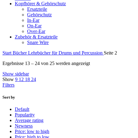
Kopfhörer & Gehörschutz
Ersatzteile
Gehörschutz
In-Ear
On-Ear
Over-Ear
Zubehör & Ersatzteile
Snare Wire
Start
Bücher
Lehrbücher für Drums und Percussion
Seite 2
Ergebnisse 13 – 24 von 25 werden angezeigt
Show sidebar
Show
9
12
18
24
Filters
Sort by
Default
Popularity
Average rating
Newness
Price: low to high
Price: high to low