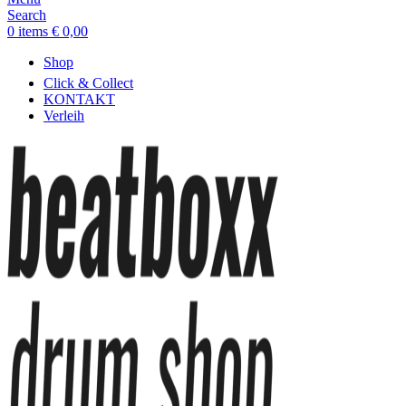
Search
0
items
€
0,00
Shop
Click & Collect
KONTAKT
Verleih